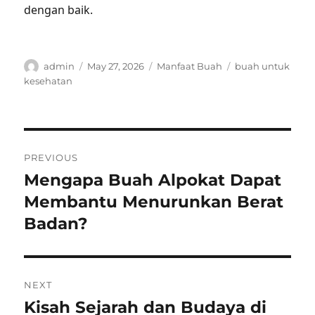
dengan baik.
Author
Posted
Categories
Tags
admin
May 27, 2026
Manfaat Buah
buah untuk
on
kesehatan
Post
PREVIOUS
navigation
Mengapa Buah Alpokat Dapat
Previous
post:
Membantu Menurunkan Berat
Badan?
NEXT
Kisah Sejarah dan Budaya di
Next