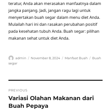
teratur, Anda akan merasakan manfaatnya dalam
jangka panjang. Jadi, jangan ragu lagi untuk
menyertakan buah segar dalam menu diet Anda.
Mulailah hari ini dan rasakan perubahan positif
pada kesehatan tubuh Anda. Buah segar: pilihan
makanan sehat untuk diet Anda.
Author
Posted
Categories
Tags
admin
November 8, 2024
Manfaat Buah
Buah
on
segar
Post
PREVIOUS
navigation
Variasi Olahan Makanan dari
Previous
post:
Buah Pepaya