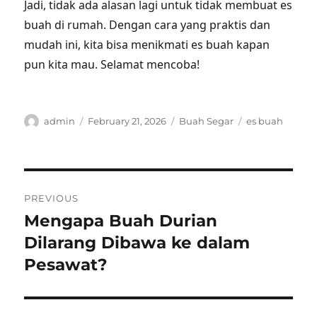
Jadi, tidak ada alasan lagi untuk tidak membuat es
buah di rumah. Dengan cara yang praktis dan
mudah ini, kita bisa menikmati es buah kapan
pun kita mau. Selamat mencoba!
Author
Posted
Categories
Tags
admin
February 21, 2026
Buah Segar
es buah
on
Post
PREVIOUS
navigation
Mengapa Buah Durian
Previous
post:
Dilarang Dibawa ke dalam
Pesawat?