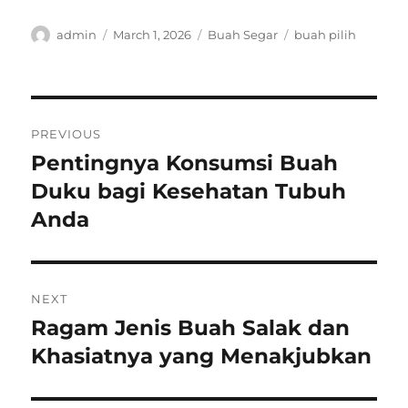
Author
Posted
Categories
Tags
admin
March 1, 2026
Buah Segar
buah pilih
on
Post
PREVIOUS
navigation
Pentingnya Konsumsi Buah
Previous
post:
Duku bagi Kesehatan Tubuh
Anda
NEXT
Ragam Jenis Buah Salak dan
Next
post:
Khasiatnya yang Menakjubkan