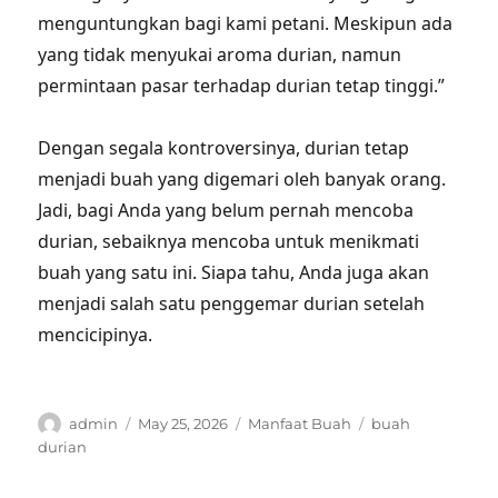
menguntungkan bagi kami petani. Meskipun ada
yang tidak menyukai aroma durian, namun
permintaan pasar terhadap durian tetap tinggi.”
Dengan segala kontroversinya, durian tetap
menjadi buah yang digemari oleh banyak orang.
Jadi, bagi Anda yang belum pernah mencoba
durian, sebaiknya mencoba untuk menikmati
buah yang satu ini. Siapa tahu, Anda juga akan
menjadi salah satu penggemar durian setelah
mencicipinya.
Author
Posted
Categories
Tags
admin
May 25, 2026
Manfaat Buah
buah
on
durian