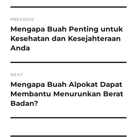
Post
PREVIOUS
navigation
Mengapa Buah Penting untuk
Previous
post:
Kesehatan dan Kesejahteraan
Anda
NEXT
Mengapa Buah Alpokat Dapat
Next
post:
Membantu Menurunkan Berat
Badan?