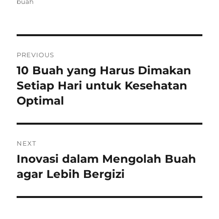
on
buah
Post
PREVIOUS
navigation
10 Buah yang Harus Dimakan
Previous
post:
Setiap Hari untuk Kesehatan
Optimal
NEXT
Inovasi dalam Mengolah Buah
Next
post:
agar Lebih Bergizi