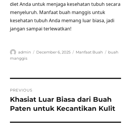
diet Anda untuk menjaga kesehatan tubuh secara
menyeluruh. Manfaat buah manggis untuk
kesehatan tubuh Anda memang luar biasa, jadi
jangan sampai terlewatkan!
Author
Posted
Categories
Tags
admin
December 6, 2025
Manfaat Buah
buah
on
manggis
Post
PREVIOUS
navigation
Khasiat Luar Biasa dari Buah
Previous
post:
Paten untuk Kecantikan Kulit