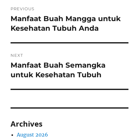
Post
PREVIOUS
navigation
Manfaat Buah Mangga untuk
Previous
post:
Kesehatan Tubuh Anda
NEXT
Manfaat Buah Semangka
Next
post:
untuk Kesehatan Tubuh
Archives
August 2026