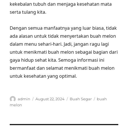
kekebalan tubuh dan menjaga kesehatan mata
serta tulang kita.
Dengan semua manfaatnya yang luar biasa, tidak
ada alasan untuk tidak menyertakan buah melon
dalam menu sehari-hari. Jadi, jangan ragu lagi
untuk menikmati buah melon sebagai bagian dari
gaya hidup sehat kita. Semoga informasi ini
bermanfaat dan selamat menikmati buah melon
untuk kesehatan yang optimal.
Author
Posted
Categories
Tags
admin
August 22, 2024
Buah Segar
buah
on
melon