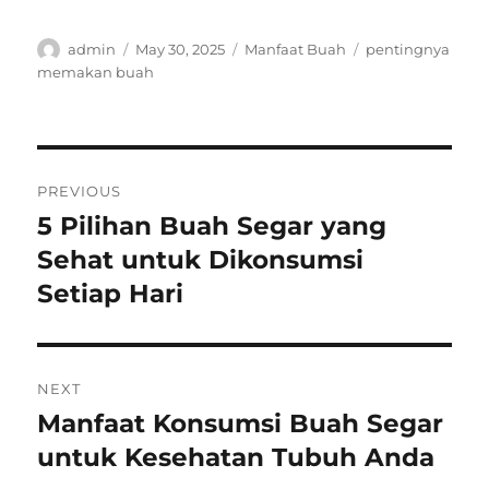
Author
Posted
Categories
Tags
admin
May 30, 2025
Manfaat Buah
pentingnya
on
memakan buah
Post
PREVIOUS
navigation
5 Pilihan Buah Segar yang
Previous
post:
Sehat untuk Dikonsumsi
Setiap Hari
NEXT
Manfaat Konsumsi Buah Segar
Next
post:
untuk Kesehatan Tubuh Anda