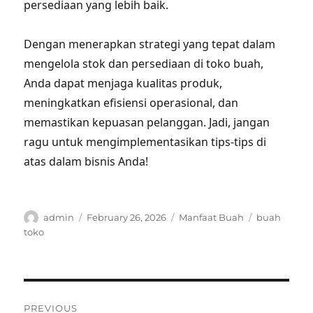
persediaan yang lebih baik.
Dengan menerapkan strategi yang tepat dalam
mengelola stok dan persediaan di toko buah,
Anda dapat menjaga kualitas produk,
meningkatkan efisiensi operasional, dan
memastikan kepuasan pelanggan. Jadi, jangan
ragu untuk mengimplementasikan tips-tips di
atas dalam bisnis Anda!
Author
Posted
Categories
Tags
admin
February 26, 2026
Manfaat Buah
buah
on
toko
Post
PREVIOUS