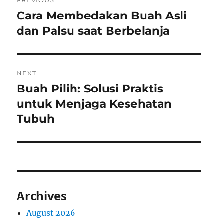
PREVIOUS
navigation
Cara Membedakan Buah Asli
Previous
post:
dan Palsu saat Berbelanja
NEXT
Buah Pilih: Solusi Praktis
Next
post:
untuk Menjaga Kesehatan
Tubuh
Archives
August 2026