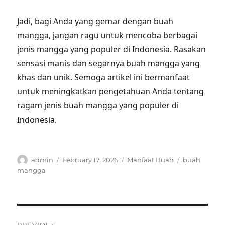
Jadi, bagi Anda yang gemar dengan buah
mangga, jangan ragu untuk mencoba berbagai
jenis mangga yang populer di Indonesia. Rasakan
sensasi manis dan segarnya buah mangga yang
khas dan unik. Semoga artikel ini bermanfaat
untuk meningkatkan pengetahuan Anda tentang
ragam jenis buah mangga yang populer di
Indonesia.
Author
Posted
Categories
Tags
admin
February 17, 2026
Manfaat Buah
buah
on
mangga
Post