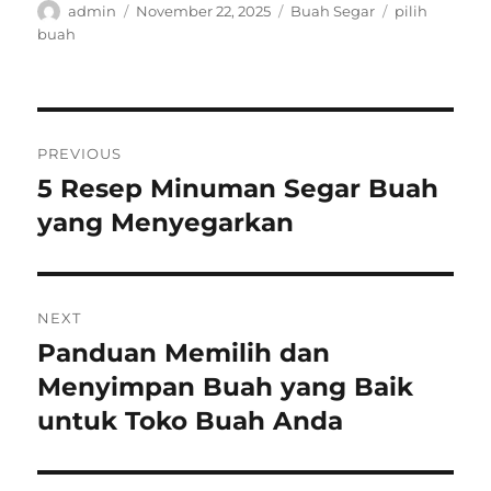
Author
Posted
Categories
Tags
admin
November 22, 2025
Buah Segar
pilih
on
buah
Post
PREVIOUS
navigation
5 Resep Minuman Segar Buah
Previous
post:
yang Menyegarkan
NEXT
Panduan Memilih dan
Next
post:
Menyimpan Buah yang Baik
untuk Toko Buah Anda