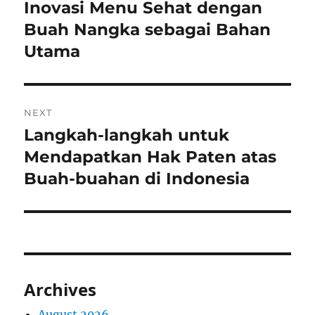
navigation
Inovasi Menu Sehat dengan
Previous
post:
Buah Nangka sebagai Bahan
Utama
NEXT
Langkah-langkah untuk
Next
post:
Mendapatkan Hak Paten atas
Buah-buahan di Indonesia
Archives
August 2026