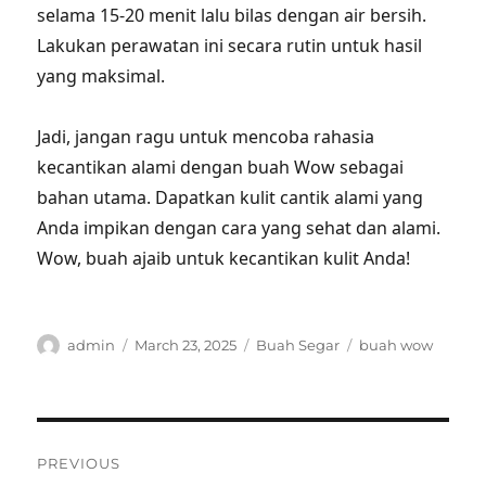
selama 15-20 menit lalu bilas dengan air bersih.
Lakukan perawatan ini secara rutin untuk hasil
yang maksimal.
Jadi, jangan ragu untuk mencoba rahasia
kecantikan alami dengan buah Wow sebagai
bahan utama. Dapatkan kulit cantik alami yang
Anda impikan dengan cara yang sehat dan alami.
Wow, buah ajaib untuk kecantikan kulit Anda!
Author
Posted
Categories
Tags
admin
March 23, 2025
Buah Segar
buah wow
on
Post
PREVIOUS