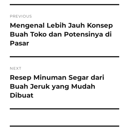
Post
PREVIOUS
navigation
Mengenal Lebih Jauh Konsep
Previous
post:
Buah Toko dan Potensinya di
Pasar
NEXT
Resep Minuman Segar dari
Next
post:
Buah Jeruk yang Mudah
Dibuat