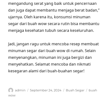
mengandung serat yang baik untuk pencernaan
dan juga dapat membantu menjaga berat badan,”
ujarnya. Oleh karena itu, konsumsi minuman
segar dari buah wow secara rutin bisa membantu
menjaga kesehatan tubuh secara keseluruhan.
Jadi, jangan ragu untuk mencoba resep membuat
minuman segar dari buah wow di rumah. Selain
menyenangkan, minuman ini juga bergizi dan
menyehatkan. Selamat mencoba dan nikmati
kesegaran alami dari buah-buahan segar!
Author
Posted
Categories
Tags
admin
September 24, 2024
Buah Segar
buah
on
wow