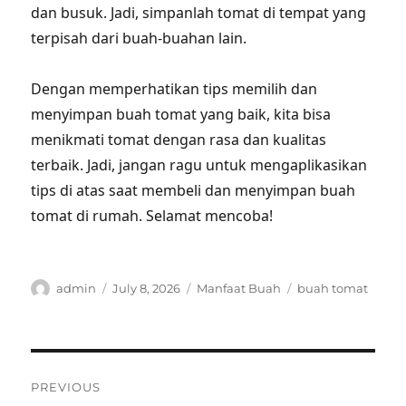
dan busuk. Jadi, simpanlah tomat di tempat yang
terpisah dari buah-buahan lain.
Dengan memperhatikan tips memilih dan
menyimpan buah tomat yang baik, kita bisa
menikmati tomat dengan rasa dan kualitas
terbaik. Jadi, jangan ragu untuk mengaplikasikan
tips di atas saat membeli dan menyimpan buah
tomat di rumah. Selamat mencoba!
Author
Posted
Categories
Tags
admin
July 8, 2026
Manfaat Buah
buah tomat
on
Post
PREVIOUS