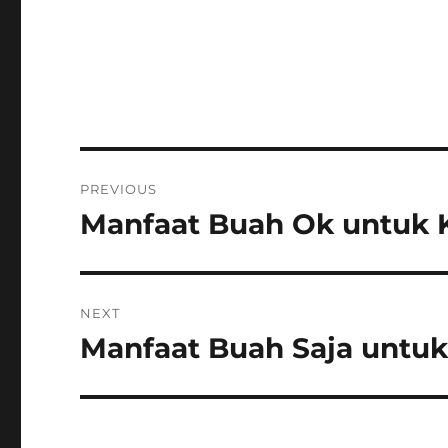
Post
PREVIOUS
navigation
Manfaat Buah Ok untuk 
Previous
post:
NEXT
Manfaat Buah Saja untu
Next
post: