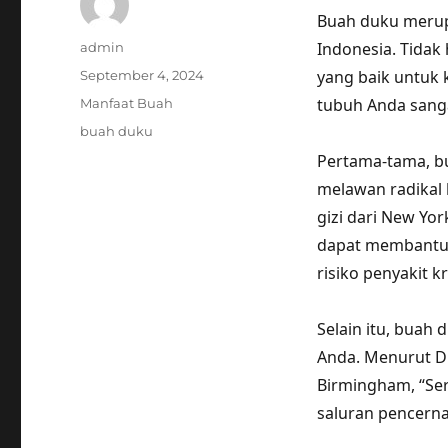
Buah duku merupa
Author
Indonesia. Tidak
admin
Posted
yang baik untuk
September 4, 2024
on
Categories
tubuh Anda sang
Manfaat Buah
Tags
buah duku
Pertama-tama, b
melawan radikal 
gizi dari New Yo
dapat membantu 
risiko penyakit k
Selain itu, buah
Anda. Menurut Dr.
Birmingham, “Se
saluran pencern