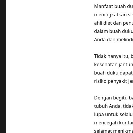
Manfaat buah du
meningkatkan sis
ahli diet dan pe
dalam buah duku
Anda dan melindu
Tidak hanya itu,
kesehatan jantun
buah duku dapa
risiko penyakit j
Dengan begitu ba
tubuh Anda, tida
lupa untuk sela
mencegah kontami
selamat menikma